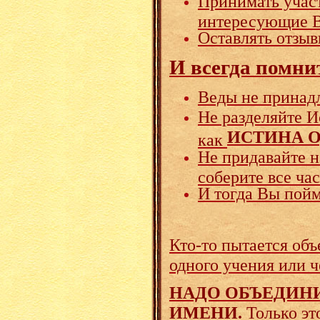
Принимать участ
интересующие В
Оставлять отзыв
И всегда помни
Веды не принадл
Не разделяйте И
ИСТИНА О
как
Не придавайте 
соберите все ча
И тогда Вы пойм
Кто-то пытается объ
одного учения или че
НАДО ОБЪЕДИНИ
ИМЕНИ.
Только эт