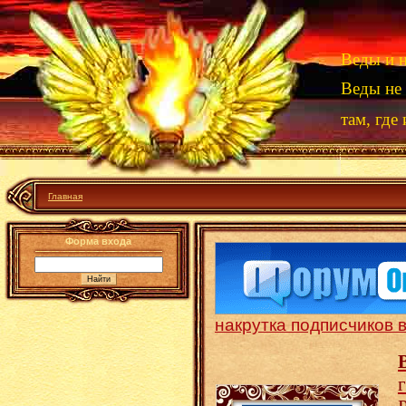
Веды и н
Веды не 
там, где
Главная
Форма входа
накрутка подписчиков 