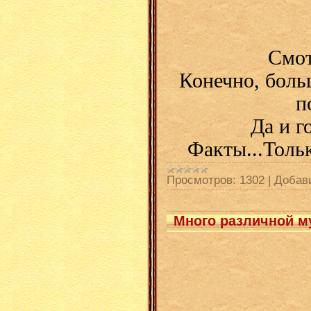
Смот
Конечно, боль
п
Да и г
Факты...Толь
Просмотров:
1302
|
Добав
Много различной му