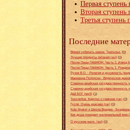
Первая ступень 
Вторая ступень 
Третья ступень 
Последние мате
Время собирать камни. Триполье.
(
0
)
Лучшие продукты питания (avi)
(
0
)
Песни Пицы ГАМАЮН. Часть 3. Извод Ко
Песни Пицы ГАМАЮН. Часть 1. Рождение
Рузов В.О. - Религия и духовность (вид
Марианна Полонски - Ведическое домов
Славяно-арийская государственность ч
Славяно-арийская государственность ч
Дай БОГ (мр3)
(
1
)
Трехлебов. Коротко о главном (rar)
(
0
)
Гусли. Очень красиво (rar)
(
0
)
Kula Shaker и Школа Враджа - Бхаджан
Как душа покидает материальный мир 
О русском мате. (avi)
(
0
)