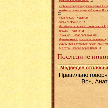
Трехлебов апрель 2008г.
(
0
)
Учебник офицеров царской армии. Сущн
Учебник офицеров царской армии. Бог 
(
0
)
Иван Купала - Ящер
(
2
)
Ансамль "Русичи"
(
0
)
Махабхарата песнь в стихах. Часть 1.
(
Трофим - Родина
(
1
)
Газманов - Новая заря (avi)
(
0
)
Мула-мантра в русском исполнении :)
(
Общественные ступени жизни (мр3)
(
0
)
Культура Славяно-Ариев (мр3)
(
0
)
Последние ново
Медведев отплясыва
Правильно говорят:
Вон, Анат